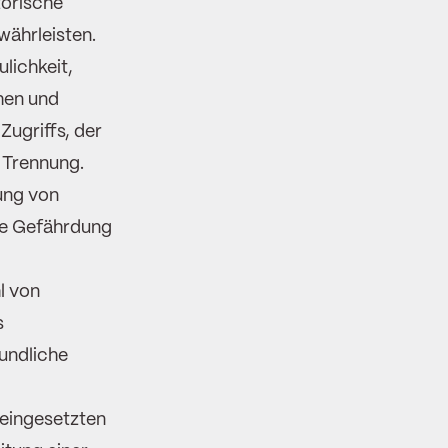
torische
ährleisten.
lichkeit,
hen und
Zugriffs, der
 Trennung.
ung von
ie Gefährdung
l von
s
undliche
 eingesetzten