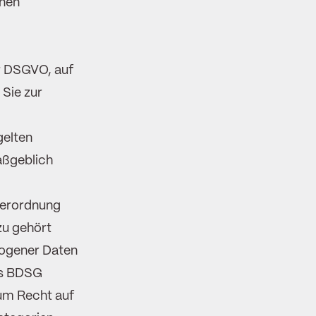
enen
r DSGVO, auf
Sie zur
gelten
aßgeblich
verordnung
zu gehört
ogener Daten
as BDSG
um Recht auf