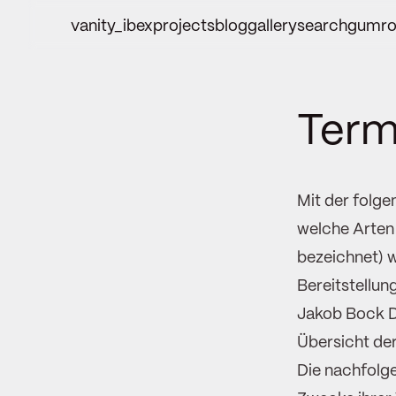
vanity_ibex
projects
blog
gallery
search
gumro
Term
Mit der folg
welche Arten
bezeichnet) 
Bereitstellun
Jakob Bock 
Übersicht de
Die nachfolge