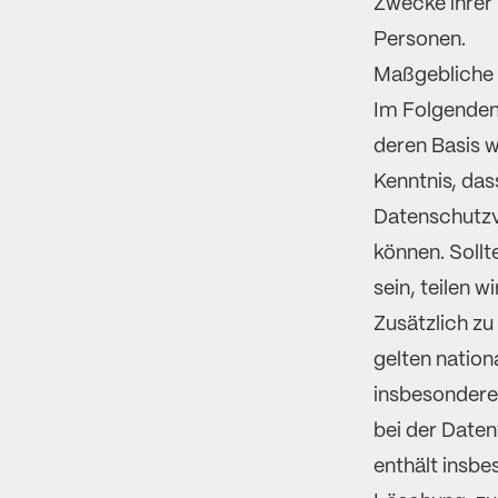
Zwecke ihrer
Personen.
Maßgebliche
Im Folgenden
deren Basis w
Kenntnis, da
Datenschutzv
können. Sollt
sein, teilen w
Zusätzlich z
gelten natio
insbesondere
bei der Date
enthält insb