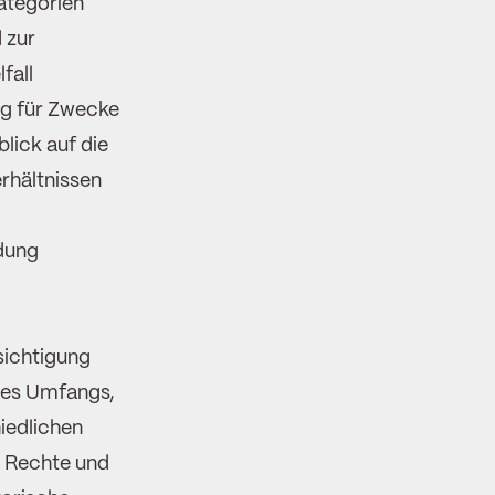
ategorien
 zur
fall
ung für Zwecke
lick auf die
rhältnissen
dung
sichtigung
des Umfangs,
iedlichen
r Rechte und