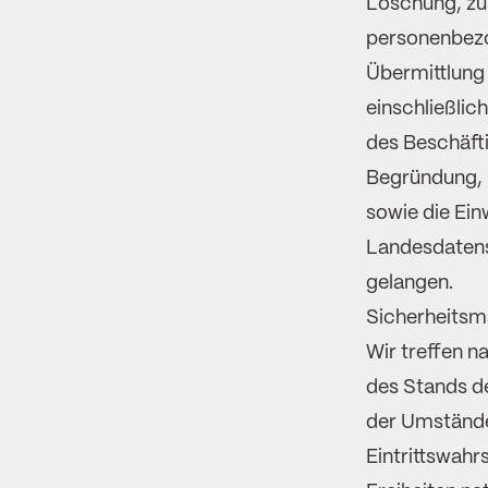
Löschung, zu
personenbezo
Übermittlung 
einschließlic
des Beschäfti
Begründung, 
sowie die Ein
Landesdatens
gelangen.
Sicherheits
Wir treffen 
des Stands d
der Umstände
Eintrittswah