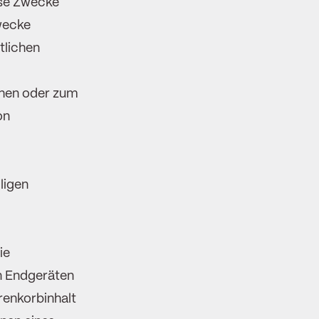
ese Zwecke
Zwecke
tlichen
hen oder zum
on
ligen
ie
n Endgeräten
renkorbinhalt