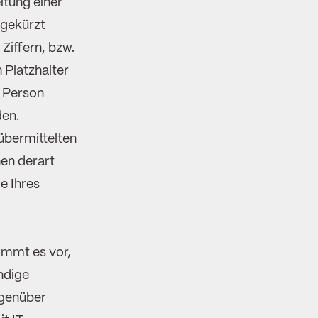
itung einer
 gekürzt
Ziffern, bzw.
 Platzhalter
r Person
den.
übermittelten
nen derart
e Ihres
mmt es vor,
ndige
egenüber