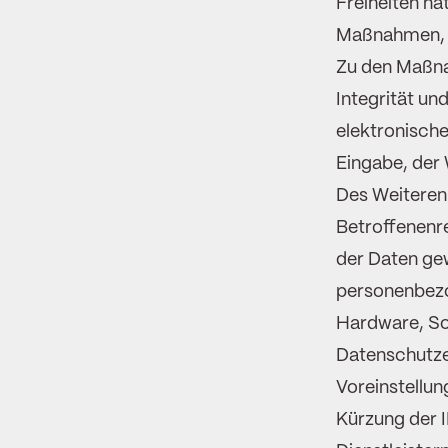
Freiheiten na
Maßnahmen, u
Zu den Maßna
Integrität un
elektronische
Eingabe, der 
Des Weiteren
Betroffenenr
der Daten gew
personenbezo
Hardware, So
Datenschutze
Voreinstellun
Kürzung der 