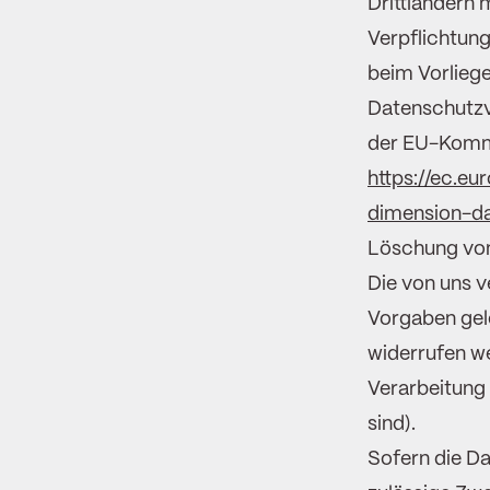
Drittländern 
Verpflichtun
beim Vorliege
Datenschutzvo
der EU-Komm
https://ec.eu
dimension-d
Löschung vo
Die von uns 
Vorgaben gelö
widerrufen we
Verarbeitung 
sind).
Sofern die Da