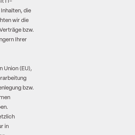
t IT-
Inhalten, die
hten wir die
Verträge bzw.
ngern Ihrer
n Union (EU),
erarbeitung
enlegung bzw.
hmen
ben.
tzlich
r in