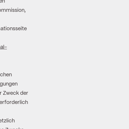
en
ommission,
ationsseite
al-
ichen
ligungen
er Zweck der
erforderlich
etzlich